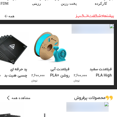
کارکرده
پخت رزین
رزینی
FDM
همه
فیلامنت سفید
فیلامنت آبی
پد حرفه ای
PLA High
2,600,000
روشن PLA+
2,600,000
چسبی هیت بد
0
تومان
تومان
Speed
Anycubic
214×214 میلی
Anycubic
متر پرینتر سه
بعدی
محصولات پرفروش
مشاهده همه