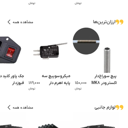
تومان
تومان
Knomi Hi
Camera
ELEGOO
Centauri
Carbon
ارزان‌ترین‌ها
مشاهده همه
پیچ سوراخ‌دار
میکروسوییچ سه
جک پاور کلید دا
اکسترودر MK8
150,000
پایه اهرم دار
189,000
فیوزدار
تومان
تومان
M6×26.5
مناسب لوله
تفلون 4×2
لوازم جانبی
مشاهده همه