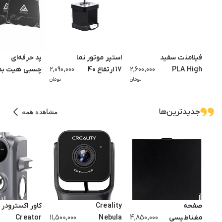
فیلامنت سفید
استپر موتور نما
پد حرفه‌ای
PLA High
2,600,000
17 ارتفاع 40
2,090,000
چسبی هیت بد
تومان
تومان
Speed
میلیمتر گشتاور
310×310
Anycubic
3.5kg.cm مدل
میلی‌متر پرینت
17HS4401
سه‌بعدی
جدید‌ترین‌ها
مشاهده همه
صفحه
Creality
کاور اکسترودر
مغناطیسی
4,850,000
Nebula
11,500,000
Creator