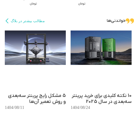
تومان
تومان
میلیمتر گشتاور
23میلیمتر
مدل NTC 100K
3.5kg.cm مدل
گشتاور1.3kg.c
17HS4401
m مدل
خواندنی‌ها
مطالب بیشتر در بلاگ
17HS4023
(تایتان)
10 نکته کلیدی برای خرید پرینتر
5 مشکل رایج پرینتر سه‌بعدی
سه‌بعدی در سال 2025
و روش تعمیر آن‌ها
1404/08/11
1404/08/24