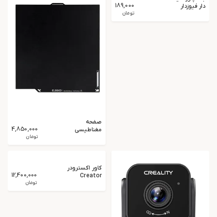
189,000
دار فیوزدار
تومان
صفحه
4,850,000
مغناطیسی
ELEGOO
تومان
Centauri
Carbon
کاور اکسترودر
12,400,000
Creator
Knomi Hi
تومان