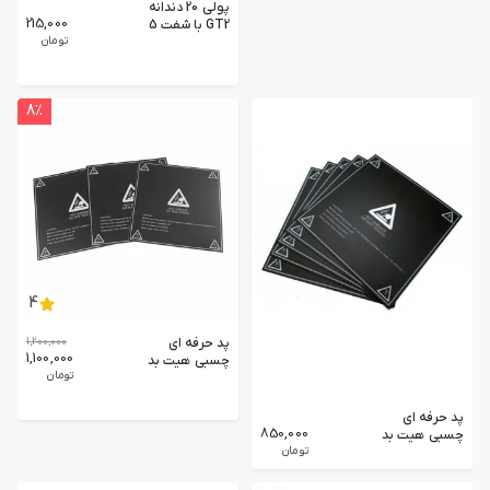
سه‌بعدی
پولی 20 دندانه
215,000
GT2 با شفت 5
میلیمتر
تومان
8
٪
4
پد حرفه ای
1,200,000
1,100,000
چسبی هیت بد
تومان
235×235 میلی
متر پرینتر سه
بعدی
پد حرفه ای
850,000
چسبی هیت بد
214×214 میلی
تومان
متر پرینتر سه
بعدی