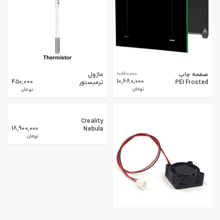
صفحه ساخت
5,484,000
ال سی دی
4,984,000
34,225,000
Creality Hi
اورجینال
تومان
ELEGOO
تومان
Saturn 4
Ultra 16K
2
٪
صفحه چاپ
10,920,000
ماژول
10,680,000
450,000
PEI Frosted
ترمیستور
تومان
اورجینال
اورجینال
تومان