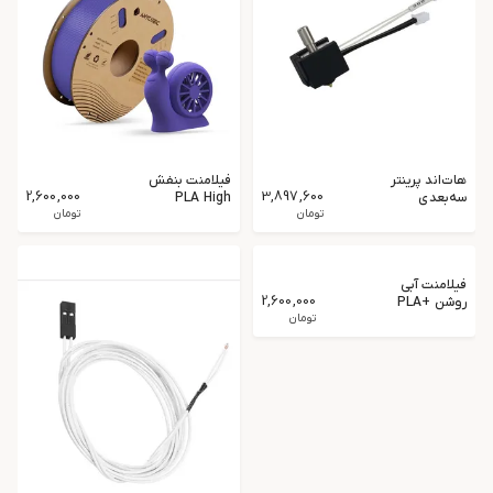
هات‌اند پرینتر
فیلامنت بنفش
2,600,000
3,897,600
سه‌بعدی
PLA High
Ender 3 V3
تومان
Speed
تومان
SE کرلیتی
Anycubic
Purple
opulence
فیلامنت آبی
2,600,000
روشن PLA+
Anycubic
تومان