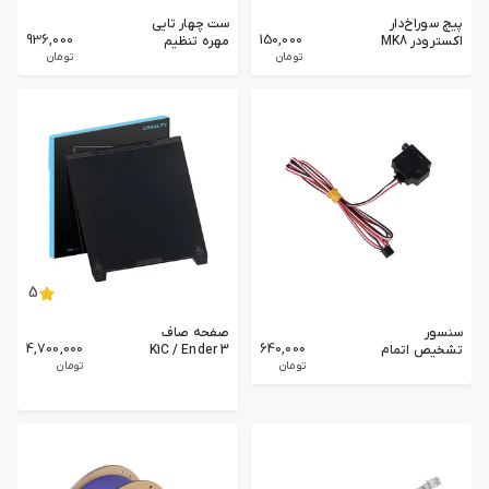
ست چهار تایی
پیچ سوراخ‌دار
936,000
150,000
مهره تنظیم
اکسترودر MK8
هیت بد ender
تومان
M6×26.5
تومان
مناسب لوله
تفلون 4×2
5
سنسور
صفحه صاف
4,700,000
640,000
تشخیص اتمام
K1C / Ender 3
فیلامنت / MKS
تومان
V3 KE / Ender
تومان
3 V3 SE |
FES V1.0
Smooth PEI
Filament
Build Plate
Detection
Sensor