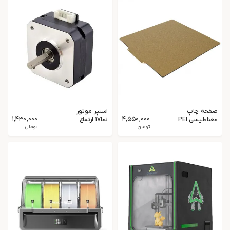
صفحه چاپ
استپر موتور
1,430,000
4,550,000
مغناطیسی PEI
نما17 ارتفاع
سایز 235×235
تومان
23میلیمتر
تومان
مخصوص
گشتاور1.3kg.c
پرینتر سه‌بعدی
m مدل
17HS4023
(تایتان)