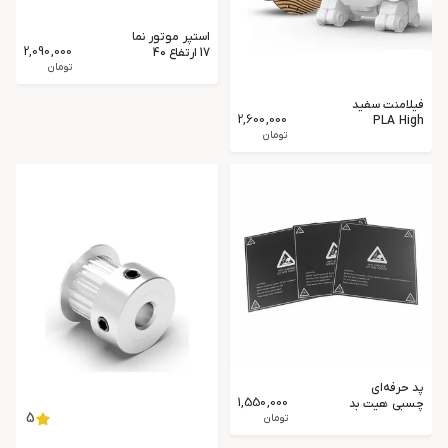
استپر موتور نما
2,090,000
17 ارتفاع 40
میلیمتر گشتاور
تومان
3.5kg.cm
مدل 17HS4401
فیلامنت سفید
2,600,000
PLA High
Speed
تومان
Anycubic
پد حرفه‌ای
1,550,000
چسبی هیت بد
5
310×310
تومان
میلی‌متر پرینتر