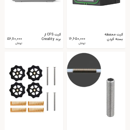
کیت محفظه
کیت CFS از
56,110,000
16,650,000
بسته کردن
برند Creality
پرینتر سه بعدی
تومان
تومان
（700*750*90
0mm）