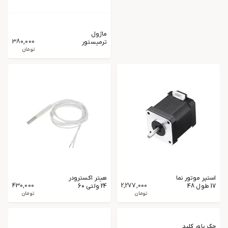
ماژول
380,000
ترمیستور
پرینتر سه بعدی
تومان
مدل NTC 100K
استپر موتور نما
هیتر اکسترودر
430,000
2,277,000
17 طول 48
24 ولتی 60
میلیمتر گشتاور
تومان
وات
تومان
5.2kg.cm
مدل17HS8401
جک پاور کلید