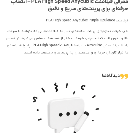
معرفی فیلامنت PLA High Speed Anycubic – انتخاب
حرفه‌ای برای پرینت‌های سریع و دقیق
فیلامنت PLA High Speed Anycubic Purple Opulence
با پیشرفت تکنولوژی پرینت سه‌بعدی، نیاز به فیلامنت‌هایی که بتوانند با سرعت
بالا و بدون افت کیفیت چاپ شوند، بیشتر از همیشه احساس می‌شود. در همین
راستا، برند معتبر Anycubic با عرضه
فیلامنت PLA High Speed
، پاسخ قدرتمندی
به نیاز کاربران حرفه‌ای و علاقمندان به پرینترهای پرسرعت داده است.
این فیلامنت، ترکیبی از
سهولت چاپ PLA
و
مقاومت بالا در سرعت‌های بالای چاپ
را ارائه می‌دهد. بنابراین، اگر از پرینترهایی مانند
Creality K1، K1 Max یا Bambu
دیدگاه‌ها
Lab X1
استفاده می‌کنید و به دنبال حداکثر بهره‌وری هستید، فیلامنت PLA High
Speed گزینه‌ای ایده‌آل برای شما خواهد بود.
چرا فیلامنت PLA High Speed Anycubic را انتخاب کنیم؟
فیلامنت PLA High Speed Anycubic
به‌طور خاص برای استفاده در پرینترهایی
طراحی شده که توانایی چاپ با سرعت‌های بالا (200 تا 600 میلی‌متر بر ثانیه) را
دارند. علاوه بر این، این فیلامنت با ترکیبی تقویت‌شده تولید شده تا در
سرعت‌های بالا دچار تغییر شکل، ترک یا گرفتگی نشود.