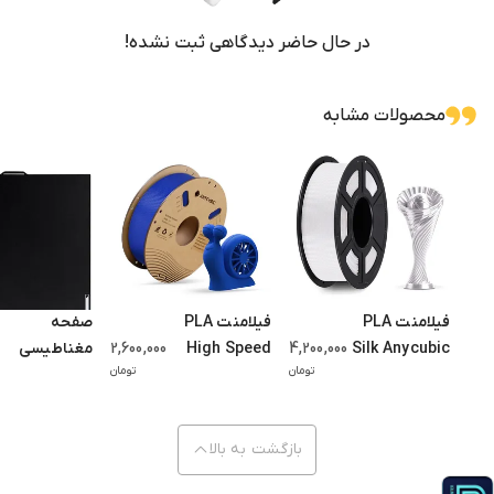
در نتیجه، با استفاده از این فیلامنت، می‌توانید بدون نگرانی از افت کیفیت،
در حال حاضر دیدگاهی ثبت نشده!
چاپ‌هایی سریع، دقیق و یکنواخت انجام دهید.
ویژگی‌های برجسته PLA High Speed Anycubic
محصولات مشابه
1. سرعت چاپ بسیار بالا
همان‌طور که از نام آن پیداست، این فیلامنت برای چاپ با سرعت بالا طراحی شده
است. برخلاف PLAهای معمولی، این مدل در دماهای بالا به‌خوبی اکسترود شده و
در سرعت‌های بیش از 300mm/s نیز بدون مشکل چاپ می‌شود. به همین دلیل،
زمان تولید قطعات به شکل چشمگیری کاهش می‌یابد.
2. دمای اکستروژن پایدار
فیلامنت PLA
فیلامنت PLA
صفحه
یکی از نقاط قوت PLA High Speed،
پایداری دمایی بالا
و یکنواختی در حین
Silk Anycubic
4,200,000
High Speed
2,600,000
مغناطیسی
اکستروژن است. این ویژگی، از نوسانات دمایی جلوگیری کرده و چاپ‌هایی
تومان
تومان
White
Anycubic رنگ
ELEGOO
یکنواخت و تمیز ارائه می‌دهد.
Centauri
Dazzling Blue
3. عدم گرفتگی نازل
(آبی
Carbon
بازگشت به بالا
خیره‌کننده)
به‌دلیل کیفیت بالای ساخت و فرمولاسیون دقیق، احتمال گرفتگی نازل در هنگام
چاپ بسیار پایین است. علاوه بر این، قطر فیلامنت به‌طور یکنواخت کنترل شده