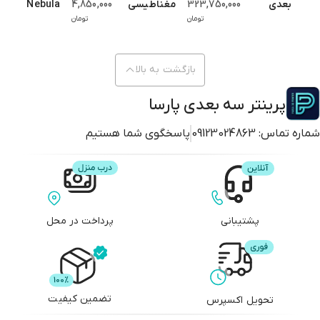
بعدی
323,750,000
مغناطیسی
4,850,000
Nebula
تومان
تومان
Camera
ELEGOO
Creality
Centauri
K2 Plus
Carbon
بازگشت به بالا
پرینتر سه بعدی پارسا
شماره تماس:
09123024863
پاسخگوی شما هستیم
پشتیبانی
پرداخت در محل
قابلیت نظارت بر چاپ:
دارای دوربین داخلی برای مشاهده لحظه‌ای فرآیند چاپ با
تضمین کیفیت
تحویل اکسپرس